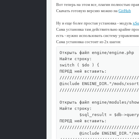
Вот теперь на этом все, плагин полностью пра
Скачать готовую версию можно на
GitHub
Ну и еще более простая установка - модуль
xSo
Сама установка там действительно крайне прост
есть - нужно использовать систему управления
Сама установка состоит из 2х шагов:
Открыть файл engine/engine.php

Найти строку:

switch ( $do ) {

ПЕРЕД ней вставить:

////////////////////////////////
@include ENGINE_DIR."/mods/xsort
////////////////////////////////
Открыть файл engine/modules/show
Найти строку:

	$sql_result = $db->query( $sql_select );

ПЕРЕД ней вставить:

////////////////////////////////
	@include ENGINE_DIR."/mods/xsort/inc.short.php";
