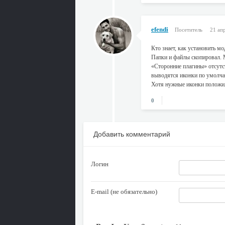
efendi
Посетитель
21 ап
Кто знает, как установить мо
Папки и файлы скопировал. 
«Сторонние плагины» отсутс
выводятся иконки по умолч
Хотя нужные иконки положил 
0
Добавить комментарий
Логин
E-mail (не обязательно)