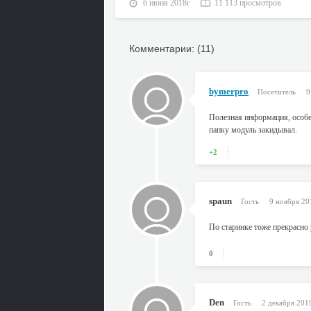
6 июня 2018г
11 113 просмотров
Комментарии: (11)
bymerpro
Посетитель
9
Полезная информация, особен
папку модуль закидывал.
+2
spaun
Гость
9 ноября 20
По старинке тоже прекрасно 
0
Den
Гость
2 декабря 201