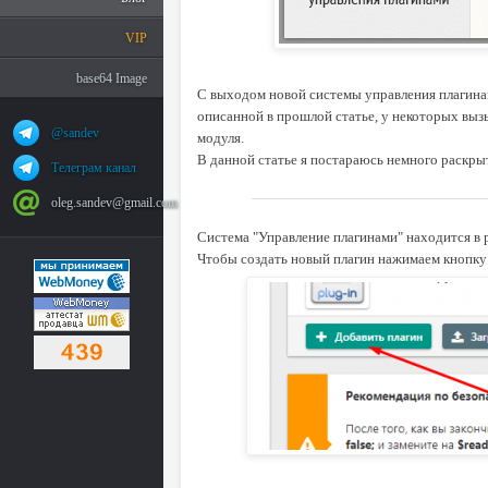
VIP
base64 Image
С выходом новой системы управления плагин
описанной в прошлой статье, у некоторых выз
@sandev
модуля.
В данной статье я постараюсь немного раскрыт
Телеграм канал
oleg.sandev@gmail.com
Система "Управление плагинами" находится в 
Чтобы создать новый плагин нажимаем кнопку