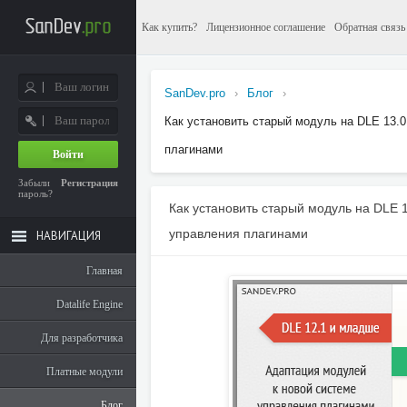
Как купить?
Лицензионное соглашение
Обратная связь
SanDev.pro
›
Блог
›
Как установить старый модуль на DLE 13.0
плагинами
Войти
Забыли
Регистрация
пароль?
Как установить старый модуль на DLE 1
управления плагинами
НАВИГАЦИЯ
Главная
Datalife Engine
Для разработчика
Платные модули
Блог