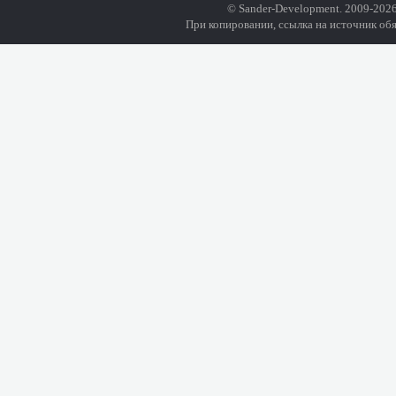
© Sander-Development. 2009-2026
При копировании, ссылка на источник обя