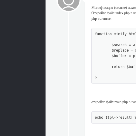
Минификация (сжатие) исхо
Откройте файл index.php в к
php вставьте:
function minify_html
	$search = array("/\>[^\S ]+/s", "/[^\S ]+\</s", "/(\s)+/s", "/<!--(?![^<]*noindex)(.*?)-->/");

	$replace = array(">", "<", "\\1", "");

	$buffer = preg_replace($search, $replace, $buffer);

	return $buffer;

}
откройте файл main.php в пап
echo $tpl->result['