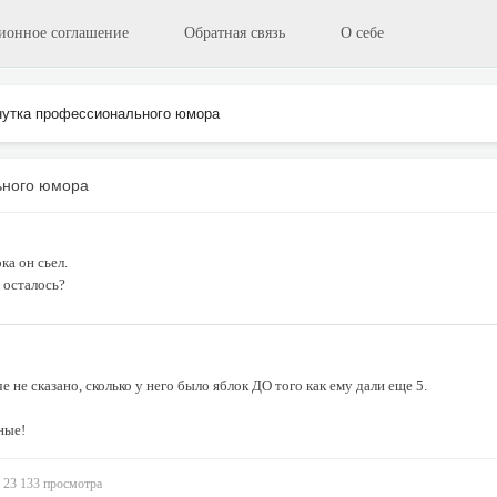
ионное соглашение
Обратная связь
О себе
утка профессионального юмора
ьного юмора
ка он сьел.
 осталось?
е не сказано, сколько у него было яблок ДО того как ему дали еще 5.
ные!
23 133 просмотра