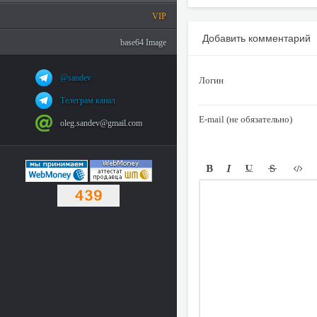
VIP
Добавить комментарий
base64 Image
@sandev
Логин
Телеграм канал
E-mail (не обязательно)
oleg.sandev@gmail.com