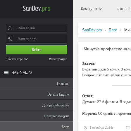
Как купить?
Лиценз
SanDev.pro
›
Блог
›
Мин
Минутка профессионал
Войти
Забыли пароль?
Регистрация
Задача:
Буратине дали 5 яблок. 3 ябло
НАВИГАЦИЯ
Вопрос. Сколько яблок у него
Главная
Datalife Engine
Ответ:
Думаете 2? А фиг вам. В задач
Для разработчика
Мораль:
Обнуляйте перемен
Платные модули
Блог
1 октября 2014г