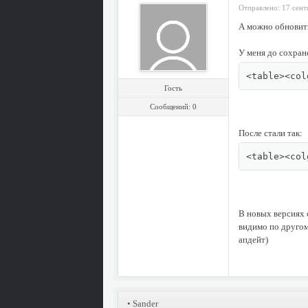
Отправлено: 17 сент
А можно обновит
У меня до сохран
<table><col
Гость
Сообщений: 0
После стали так:
<table><col
В новых версиях 
видимо по другом
апдейт)
•
Sander