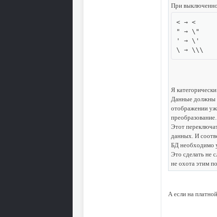
При выключенно
< → <

" → \"

' → \'

\ → \\\
Я категорически
Данные должны х
отображении уже
преобразование.
Этот переключат
данных. И соотв
БД необходимо у
Это сделать не с
не охота этим по
А если на платно