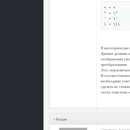
< → <

" → \"

' → \'

\ → \\\
Я категорически 
Данные должны хр
отображении уже
преобразование.
Этот переключате
И соответственно
необходимо учиты
сделать не сложно
охота этим пока з
• Богдан
Отправлено: 8 октяб