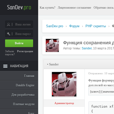
Как купить?
Лицензионное соглашение
Обратная связь
SanDev.pro
›
Форум
›
PHP скрипты
›
Ф
Функция сохранения д
Войти
Автор темы:
Sander
, 10 марта 2017
Забыли
Регистрация
пароль?
•
Sander
НАВИГАЦИЯ
Отправлено: 10 март
Главная
Функция формиру
доп.полей из масс
Datalife Engine
{ключ}|{значени
Для разработчика
Администратор
Платные модули
function xf
{

Блог