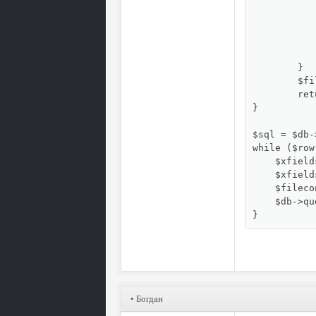
		$xfielddataname = str_replace( "|", "&#124;",
		$xfielddataname = str_replace( "\r\n", "__NEWL__
		$xfielddatavalue = str_replace( "|", "&#124;",
		$xfielddatavalue = str_replace( "\r\n", "__NEWL__"
		$filecontents[] = "$xfielddataname|$x
	}

	$filecontents = count($filecontents) ? $db->safesql(join("||", $filecontents)) : '';

	return $filecontents;

}

$sql = $db-
while ($row
    $xfield
    $xfield
    $fileco
    $db->qu
}
• Богдан