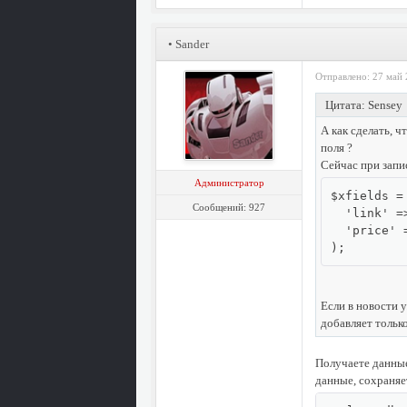
•
Sander
Отправлено: 27 май 
Цитата: Sensey
А как сделать, 
поля ?
Сейчас при запи
Администратор
$xfields = 
Сообщений: 927
  'link' =
  'price' =
);
Если в новости 
добавляет тольк
Получаете данные
данные, сохраняе