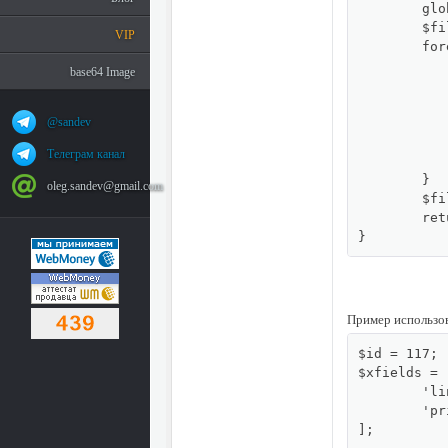
	global $db;

	$filecontents = [];

VIP
	foreach ($xfields as $xfielddataname => $xfielddatavalue) {

		if ($xfielddataname == "" OR $xfielddatavalu
base64 Image
		$xfielddataname = str_replace( "|", "&#124;",
		$xfielddataname = str_replace( "\r\n", "__NEWL__
@sandev
		$xfielddatavalue = str_replace( "|", "&#124;",
		$xfielddatavalue = str_replace( "\r\n", "__NEWL__"
Телеграм канал
		$filecontents[] = "$xfielddataname|$x
	}

oleg.sandev@gmail.com
	$filecontents = count($filecontents) ? $db->safesql(join("||", $filecontents)) : '';

	return $filecontents;

}
Пример использо
$id = 117;

$xfields = [
	'link' => 'http://sandev.pro/',

	'price' => '50',

];
