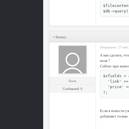
$fileconten
$db->query(
• Sensey
Отправлено: 27 май 
А как сделать, ч
поля ?
Сейчас при запис
$xfields = 
Гость
  'link' =>
  'price' =
Сообщений: 0
);
Если в новости у
добавляет только