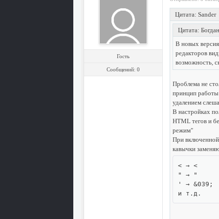
Цитата: Sander
Цитата: Богда
В новых версия
редакторов вид
Гость
возможность, с
Сообщений: 0
Проблема не сто
принцип работы 
удалением слеша
В настройках по
HTML тегов и бе
режим"
При включенной
кавычки заменя
< → <

" → "

' → &039;

и т.д.