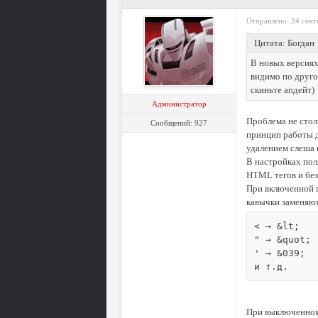
Отправлено: 24 сент
Цитата: Богдан
В новых версиях
видимо по друго
скиньте апдейт)
Администратор
Проблема не стол
Сообщений: 927
принцип работы д
удалением слеша 
В настройках пол
HTML тегов и без
При включенной 
кавычки заменяю
< → &lt;

" → &quot;

' → &039;

и т.д.
При выключенном