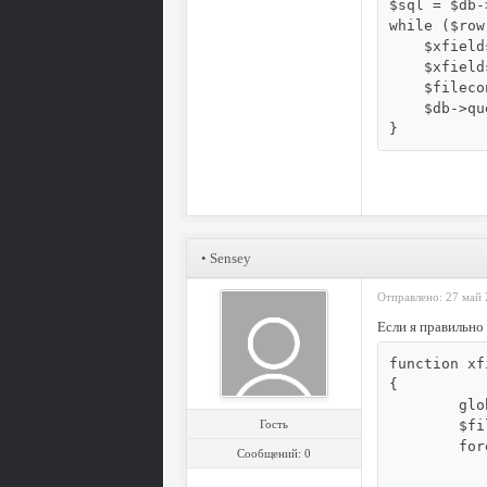
$sql = $db-
while ($row
    $xfield
    $xfield
    $fileco
    $db->qu
}
• Sensey
Отправлено: 27 май 
Если я правильно 
function xf
{

	global $db;

Гость
	$filecontents = [];

	foreach ($xfields as $xfielddataname => $xfielddatavalue) {

Сообщений: 0
		if ($xfielddataname == "" OR $xfielddatavalu