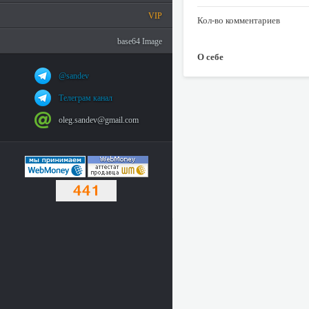
VIP
Кол-во комментариев
base64 Image
О себе
@sandev
Телеграм канал
oleg.sandev@gmail.com