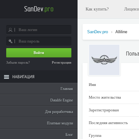
Как купить?
Лиценз
SanDev.pro
›
Alliline
Польз
Войти
Забыли пароль?
Регистрация
НАВИГАЦИЯ
Имя
Главная
Место жительства
Datalife Engine
Зарегистрирован
Для разработчика
Последняя активность
Платные модули
Блог
Группа