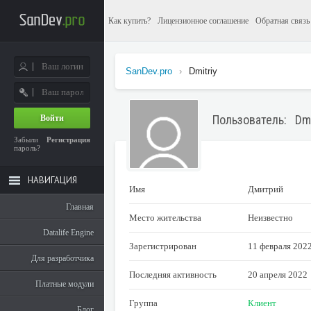
Как купить?
Лицензионное соглашение
Обратная связь
SanDev.pro
›
Dmitriy
Пользователь: Dmi
Войти
Забыли
Регистрация
пароль?
НАВИГАЦИЯ
Имя
Дмитрий
Главная
Место жительства
Неизвестно
Datalife Engine
Зарегистрирован
11 февраля 202
Для разработчика
Последняя активность
20 апреля 2022
Платные модули
Группа
Клиент
Блог