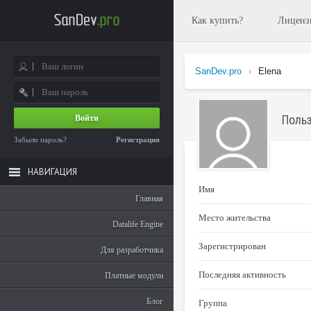
Как купить?
Лиценз
SanDev.pro
›
Elena
Польз
Войти
Забыли пароль?
Регистрация
НАВИГАЦИЯ
Имя
Главная
Место жительства
Datalife Engine
Зарегистрирован
Для разработчика
Последняя активность
Платные модули
Блог
Группа