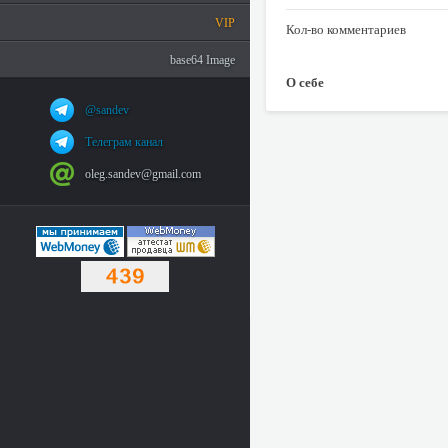
VIP
Кол-во комментариев
base64 Image
О себе
@sandev
Телеграм канал
oleg.sandev@gmail.com