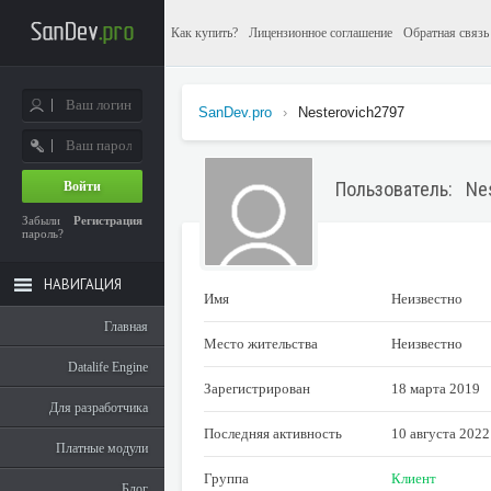
Как купить?
Лицензионное соглашение
Обратная связь
SanDev.pro
›
Nesterovich2797
Пользователь: Ne
Войти
Забыли
Регистрация
пароль?
НАВИГАЦИЯ
Имя
Неизвестно
Главная
Место жительства
Неизвестно
Datalife Engine
Зарегистрирован
18 марта 2019
Для разработчика
Последняя активность
10 августа 2022
Платные модули
Группа
Клиент
Блог