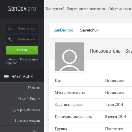
Как купить?
Лицензионное соглашение
Обратная связь
SanDev.pro
›
Savetchuk
Пользователь: Sa
Войти
Забыли
Регистрация
пароль?
НАВИГАЦИЯ
Имя
Неизвестно
Главная
Место жительства
Неизвестно
Datalife Engine
Зарегистрирован
1 мая 2014
Для разработчика
Последняя активность
8 июня 2014
Платные модули
Группа
Посетитель
Блог