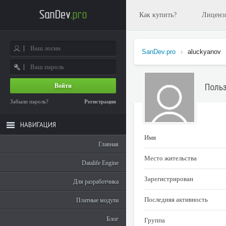
Как купить?
Лиценз
SanDev.pro
›
aluckyanov
Польз
Войти
Забыли пароль?
Регистрация
НАВИГАЦИЯ
Имя
Главная
Место жительства
Datalife Engine
Зарегистрирован
Для разработчика
Последняя активность
Платные модули
Блог
Группа