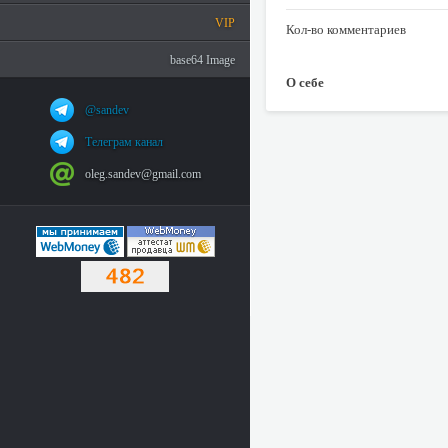
VIP
Кол-во комментариев
base64 Image
О себе
@sandev
Телеграм канал
oleg.sandev@gmail.com