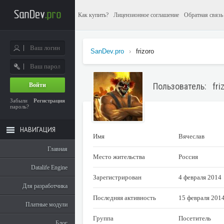
Как купить?
Лицензионное соглашение
Обратная связь
SanDev.pro
›
frizoro
Пользователь: fri
Войти
Забыли
Регистрация
пароль?
НАВИГАЦИЯ
Имя
Вячеслав
Главная
Место жительства
Россия
Datalife Engine
Зарегистрирован
4 февраля 2014
Для разработчика
Последняя активность
15 февраля 201
Платные модули
Группа
Посетитель
Блог