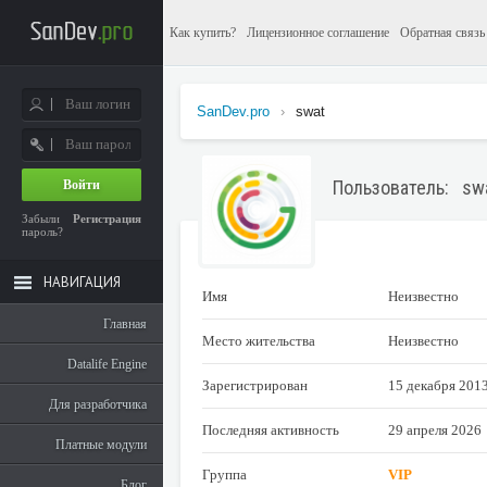
Как купить?
Лицензионное соглашение
Обратная связь
SanDev.pro
›
swat
Пользователь: sw
Войти
Забыли
Регистрация
пароль?
НАВИГАЦИЯ
Имя
Неизвестно
Главная
Место жительства
Неизвестно
Datalife Engine
Зарегистрирован
15 декабря 201
Для разработчика
Последняя активность
29 апреля 2026
Платные модули
Группа
VIP
Блог