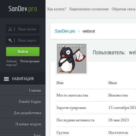
Как купить?
Лицензионное соглашение
Обратная связь
SanDev.pro
›
websot
Пользователь: we
Войти
Забыли
Регистрация
пароль?
НАВИГАЦИЯ
Имя
Иван
Главная
Место жительства
Неизвестно
Datalife Engine
Зарегистрирован
15 сентября 20
Для разработчика
Последняя активность
26 мая 2023
Платные модули
Группа
Посетитель
Блог