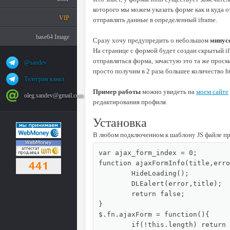
которого мы можем указать форме как и куда 
VIP
отправлять данные в определенный iframe.
base64 Image
Сразу хочу предупредить о небольшом
минусе
На странице с формой будет создан скрытый if
отправляться форма, зачастую это та же просм
@sandev
просто получим в 2 раза большее количество ht
Телеграм канал
Пример работы
можно увидеть на
моем сайте
oleg.sandev@gmail.com
редактирования профиля.
Установка
В любом подключенном к шаблону JS файле пр
var ajax_form_index = 0;

function ajaxFormInfo(title,erro
	HideLoading();

	DLEalert(error,title);

	return false;

}

$.fn.ajaxForm = function(){

	if(!this.length) return false;
