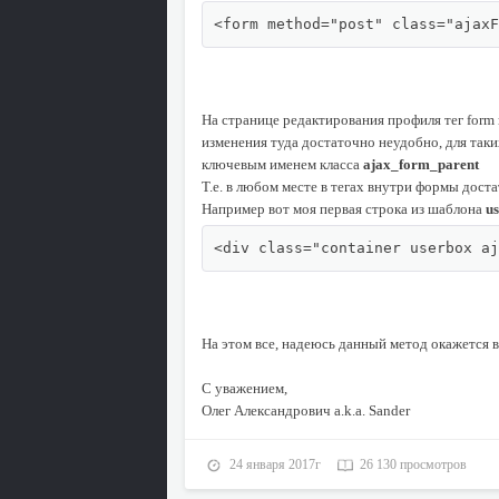
<form method="post" class="ajaxF
На странице редактирования профиля тег form 
изменения туда достаточно неудобно, для так
ключевым именем класса
ajax_form_parent
Т.е. в любом месте в тегах внутри формы дост
Например вот моя первая строка из шаблона
us
<div class="container userbox aj
На этом все, надеюсь данный метод окажется в
С уважением,
Олег Александрович a.k.a. Sander
24 января 2017г
26 130 просмотров