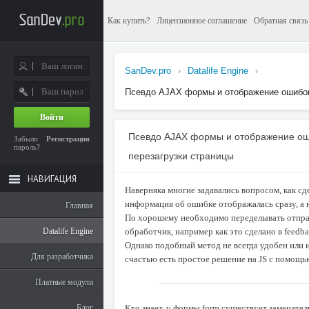
Как купить?
Лицензионное соглашение
Обратная связь
SanDev.pro
›
Datalife Engine
›
Псевдо AJAX формы и отображение ошибок
Войти
Псевдо AJAX формы и отображение ош
Забыли
Регистрация
пароль?
перезагрузки страницы
НАВИГАЦИЯ
Наверняка многие задавались вопросом, как сд
информация об ошибке отображалась сразу, а 
Главная
По хорошему необходимо переделывать отпра
Datalife Engine
обработчик, например как это сделано в feedba
Однако подобный метод не всегда удобен или 
Для разработчика
счастью есть простое решение на JS с помощ
Платные модули
Блог
Кто знает, у формы form существует замечате