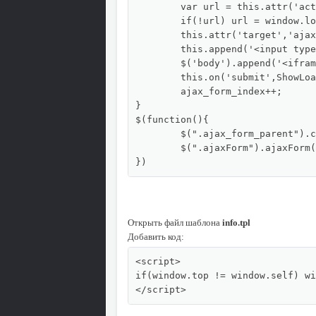
	var url = this.attr('action');

	if(!url) url = window.location.href;

	this.attr('target','ajaxForm_'+ajax_form_index);

	this.append('<input type="hidden" name="ajaxForm" value="1" />');

	$('body').append('<iframe src="'+url+'" name="ajaxForm_'+ajax_form_index+'" style="display: none;"></iframe>');

	this.on('submit',ShowLoading);

	ajax_form_index++;

}

$(function(){

	$(".ajax_form_parent").closest('form').ajaxForm();

	$(".ajaxForm").ajaxForm();

})
Открыть файл шаблона
info.tpl
Добавить код:
<script>

if(window.top != window.self) wi
</script>