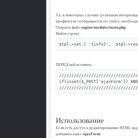
Т.к. в некоторых случаях (успешная авторизац
профиле) не отображается тег {info}, необхо
Открыть файл
engine/modules/main.php
Найти строку:
$tpl->set ( '{info}',  $tpl->res
ПЕРЕД ней вставить:
////////////////////////////////
if(isset($_POST['ajaxForm']) AND
////////////////////////////////
Использование
Если есть доступ к редактированию HTML кода
добавить класс
ajaxForm