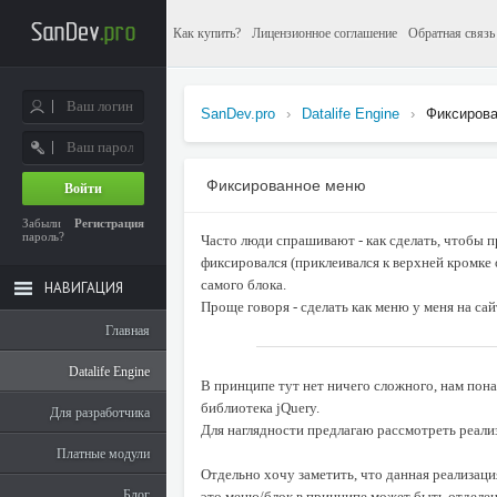
Как купить?
Лицензионное соглашение
Обратная связь
SanDev.pro
›
Datalife Engine
›
Фиксиров
Фиксированное меню
Войти
Забыли
Регистрация
пароль?
Часто люди спрашивают - как сделать, чтобы п
фиксировался (приклеивался к верхней кромке 
самого блока.
НАВИГАЦИЯ
Проще говоря - сделать как меню у меня на сайт
Главная
Datalife Engine
В принципе тут нет ничего сложного, нам пон
библиотека jQuery.
Для разработчика
Для наглядности предлагаю рассмотреть реали
Платные модули
Отдельно хочу заметить, что данная реализаци
Блог
это меню/блок в принципе может быть отделен