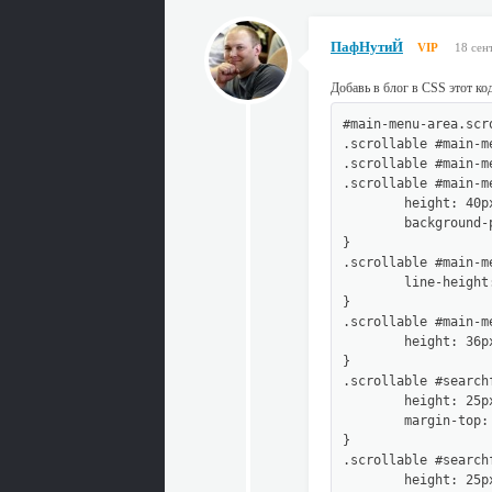
ПафНутиЙ
VIP
18 сен
Добавь в блог в CSS этот код
#main-menu-area.scro
.scrollable #main-me
.scrollable #main-me
.scrollable #main-me
	height: 40px;

	background-position: 0 50%;

}

.scrollable #main-me
	line-height: 40px;

}

.scrollable #main-me
	height: 36px;

}

.scrollable #searchf
	height: 25px;

	margin-top: 8px;

}

.scrollable #search
	height: 25px;
