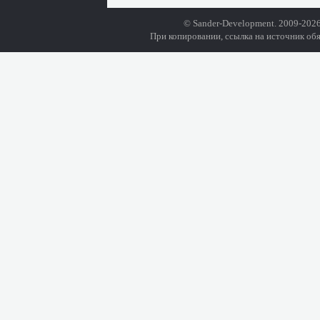
© Sander-Development. 2009-2026
При копировании, ссылка на источник обя