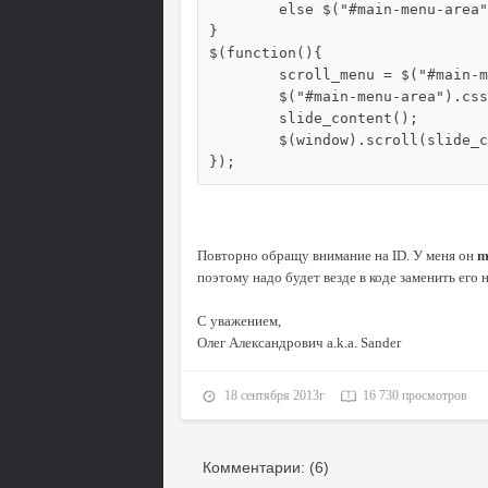
	else $("#main-menu-area").removeClass('scrollable');

}

$(function(){

	scroll_menu = $("#main-menu-area").offset().top;

	$("#main-menu-area").css({width:$("#main-menu-area").width()+'px'}).wrap("<div style='height:"+$("#main-menu-area").outerHeight()+"px'></div>");

	slide_content();

	$(window).scroll(slide_content);

});
Повторно обращу внимание на ID. У меня он
m
поэтому надо будет везде в коде заменить его н
С уважением,
Олег Александрович a.k.a. Sander
18 сентября 2013г
16 730 просмотров
Комментарии: (6)