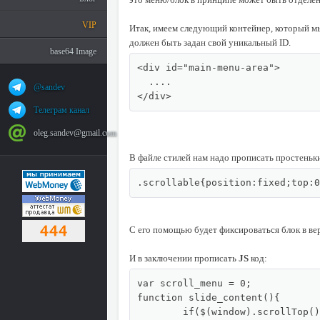
VIP
Итак, имеем следующий контейнер, который мы
должен быть задан свой уникальный ID.
base64 Image
<div id="main-menu-area">

  ....

@sandev
</div>
Телеграм канал
oleg.sandev@gmail.com
В файле стилей нам надо прописать простеньки
.scrollable{position:fixed;top:0
С его помощью будет фиксироваться блок в вер
И в заключении прописать
JS
код:
var scroll_menu = 0;

function slide_content(){

	if($(window).scrollTop() > scroll_menu) $("#main-menu-area").addClass('scrollable');
