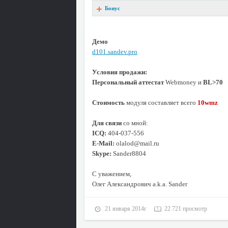
Бонус
Демо
d101.sandev.pro
Условия продажи:
Персональный аттестат
Webmoney и
BL>70
Стоимость
модуля составляет всего
10wmz
Для связи
со мной:
ICQ:
404-037-556
E-Mail:
olalod@mail.ru
Skype:
Sander8804
С уважением,
Олег Александрович a.k.a. Sander
21 января 2014г
22 721 просмотр