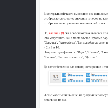
В
центральной части
выводятся все используе
отображается среднее значение голосов по ка
отображение актуального значения рейтинга.
Но,
главной (!)
его особенностью
является пол
Это могут быть как в моем случае игровые пар
"Озвучка", "Атмосфера". Так и любые другие, 
и 2 и 3 и 10.
Например для фильмов: "Идея", "Сюжет", "Спец
"Сьемка", "Занимательность", "Детали".
Да вот собственно для наглядности решил и та
И еще маленький ньюанс, из графики используе
остальное на css.