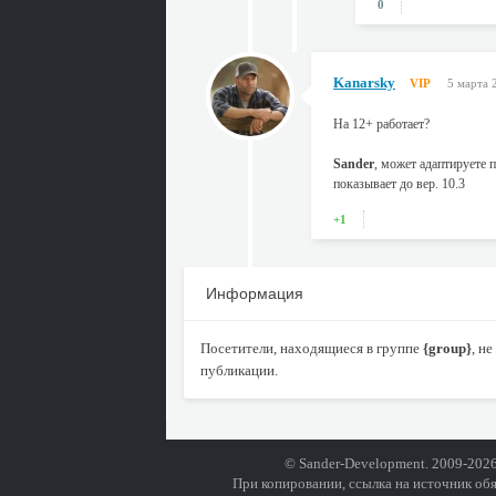
0
Kanarsky
VIP
5 марта 
На 12+ работает?
Sander
, может адаптируете 
показывает до вер. 10.3
+1
Информация
Посетители, находящиеся в группе
{group}
, н
публикации.
© Sander-Development. 2009-2026
При копировании, ссылка на источник обя