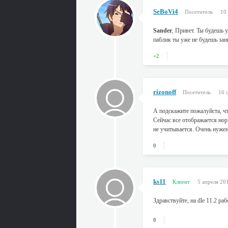
SeBoVi4
Посетитель
10
Sander
, Привет. Ты будешь 
паблик ты уже не будешь за
+2
rizonoff
Посетитель
16 
А подскажите пожалуйста, чт
Сейчас все отображается нор
не учитывается. Очень нужен 
0
ks11
Клиент
5 апреля 20
Здравствуйте, на dle 11.2 раб
0