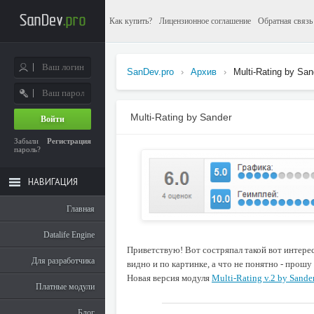
Как купить?
Лицензионное соглашение
Обратная связь
SanDev.pro
›
Архив
›
Multi-Rating by San
Multi-Rating by Sander
Войти
Забыли
Регистрация
пароль?
НАВИГАЦИЯ
Главная
Datalife Engine
Приветствую! Вот состряпал такой вот интере
Для разработчика
видно и по картинке, а что не понятно - прош
Новая версия модуля
Multi-Rating v.2 by Sande
Платные модули
Блог