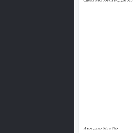
Самих настроек в модуле осо
И вот демо №5 и №6