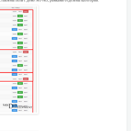
ставлены поля с демо №1-№3, рамками отделены категории.