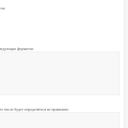
тов.
 следующих форматов:
это число будет определяться не правильно: