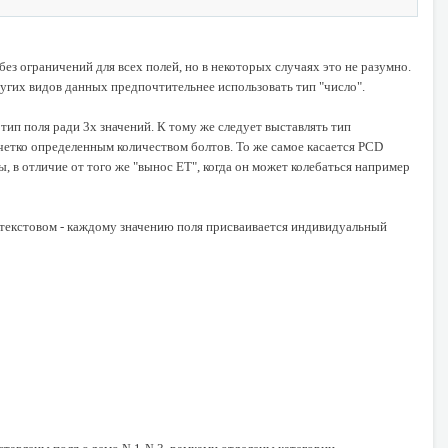
з ограничений для всех полей, но в некоторых случаях это не разумно.
других видов данных предпочтительнее использовать тип "число".
 тип поля ради 3х значений. К тому же следует выставлять тип
 четко определенным количеством болтов. То же самое касается PCD
 в отличие от того же "вынос ET", когда он может колебаться например
ри текстовом - каждому значению поля присваивается индивидуальный