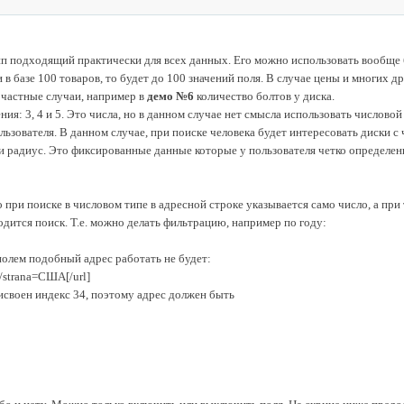
п подходящий практически для всех данных. Его можно использовать вообще бе
и в базе 100 товаров, то будет до 100 значений поля. В случае цены и многих 
 частные случаи, например в
демо №6
количество болтов у диска.
ния: 3, 4 и 5. Это числа, но в данном случае нет смысла использовать числовой
льзователя. В данном случае, при поиске человека будет интересовать диски с
и радиус. Это фиксированные данные которые у пользователя четко определены,
о при поиске в числовом типе в адресной строке указывается само число, а п
одится поиск. Т.е. можно делать фильтрацию, например по году:
полем подобный адрес работать не будет:
f/strana=США[/url]
исвоен индекс 34, поэтому адрес должен быть