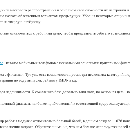
лучили массового распространения в основном из-за сложности их настройки и
но назвать облегченным вариантом предыдущих. Убраны некоторые опции и во
т на твердую пятёрочку.
ю вам ознакомиться с рабочими демо, чтобы представлять себе его возможност
ne
- каталог мобильных телефонов с несколькими основными критериями фильтра
дел с фильмами. Тут уже есть возможность просмотра нескольких категорий, по
ьтрации по году выпуска, рейтингу IMDb и т.д.
здел недвижимости. К сожалению база довольно таки мала, но основная цель - 
вященный фильмам, наиболее приближенный к естественной среде эксплуатации
мр работы модуля с относительно большой базой, в данном разделе 11676 ново
выполнения запроса. Обратите внимание, что чем больше используется полей д