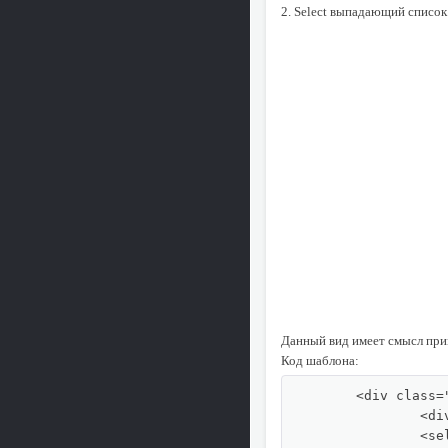
2. Select выпадающий список
Данный вид имеет смысл прим
Код шаблона:
	<div class="sf-div">

		<div class="sf-div-title">PCD:</div>

		<select onchange="window.location = this.value;">{include file="engine/modules/sfields/select.php?field=pcd2"}</select>
