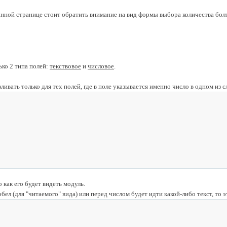
анной странице стоит обратить внимание на вид формы выбора количества бол
ко 2 типа полей:
текствовое
и
числовое
.
ивать только для тех полей, где в поле указывается именно число в одном из
о как его будет видеть модуль.
обел (для "читаемого" вида) или перед числом будет идти какой-либо текст, то 