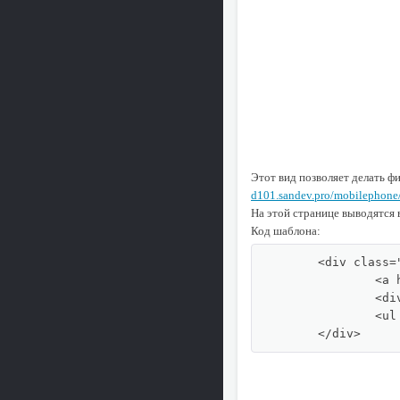
Этот вид позволяет делать ф
d101.sandev.pro/mobilephone
На этой странице выводятся 
Код шаблона:
	<div class="sf-div">

		<a href="{include file="engine/modules/sfields/skip.php?field=brand"}" class="sf-div-all">Все</a>

		<div class="sf-div-title">Производитель:</div>

		<ul class="sf-list">{include file="engine/modules/sfields/list.php?field=brand"}</ul>

	</div>