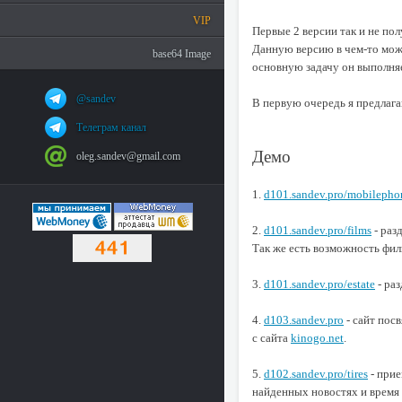
VIP
Первые 2 версии так и не по
Данную версию в чем-то мож
base64 Image
основную задачу он выполняе
@sandev
В первую очередь я предлага
Телеграм канал
Демо
oleg.sandev@gmail.com
1.
d101.sandev.pro/mobilepho
2.
d101.sandev.pro/films
- раз
Так же есть возможность фил
3.
d101.sandev.pro/estate
- ра
4.
d103.sandev.pro
- сайт пос
с сайта
kinogo.net
.
5.
d102.sandev.pro/tires
- прие
найденных новостях и время 