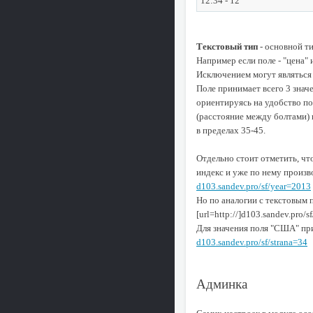
12:34 - 12
Текстовый тип
- основной ти
Например если поле - "цена" 
Исключением могут являться
Поле принимает всего 3 значе
ориентируясь на удобство по
(расстояние между болтами) 
в пределах 35-45.
Отдельно стоит отметить, чт
индекс и уже по нему произв
d103.sandev.pro/sf/year=2013
Но по аналогии с текстовым 
[url=http://]d103.sandev.pro/s
Для значения поля "США" пр
d103.sandev.pro/sf/strana=34
Админка