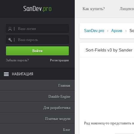
Как купить?
Лиценз
SanDev.pro
›
Архив
›
So
Sort-Fields v3 by Sander
Войти
Забыли пароль?
Регистрация
НАВИГАЦИЯ
Главная
Datalife Engine
Для разработчика
Платные модули
Рад наконец-то представить 
Блог