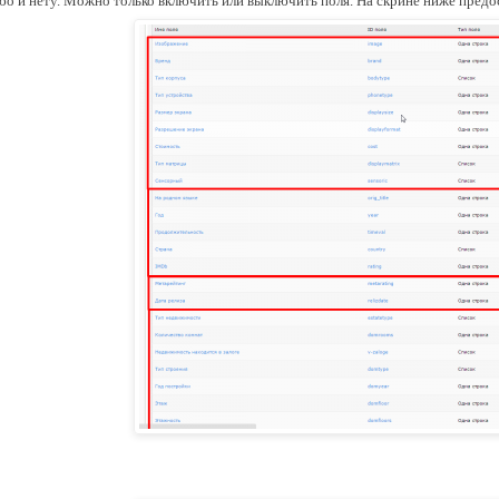
бо и нету. Можно только включить или выключить поля. На скрине ниже предо