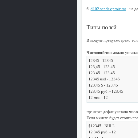
6.
d102.sandev.pro/rims
- на д
Типы полей
В модуле предусмотрено толь
Числовой тип
можно устанавл
12345 - 12345
123,45 - 123.45
123.45 - 123.45
12345 usd - 12345
123.45 $ - 123.45
123,45 руб. - 123.45
12 мин - 12
где через дефис указано числ
Если в числе будет стоять пр
$12345 - NULL
12 345 руб. - 12