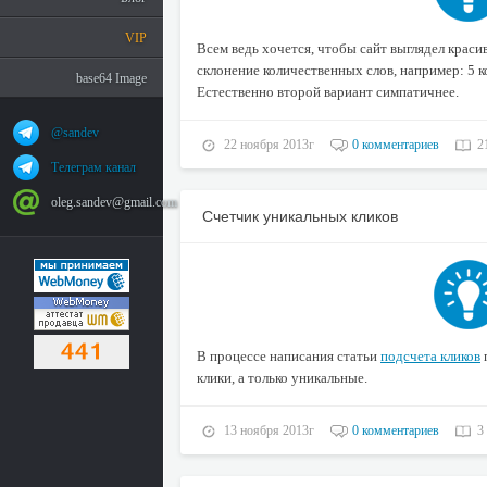
VIP
Всем ведь хочется, чтобы сайт выглядел красив
склонение количественных слов, например: 5 
base64 Image
Естественно второй вариант симпатичнее.
@sandev
22 ноября 2013г
0 комментариев
2
Телеграм канал
oleg.sandev@gmail.com
Счетчик уникальных кликов
В процессе написания статьи
подсчета кликов
клики, а только уникальные.
13 ноября 2013г
0 комментариев
3