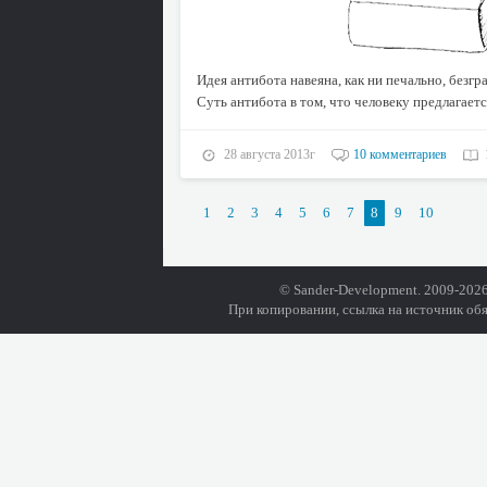
Идея антибота навеяна, как ни печально, безг
Суть антибота в том, что человеку предлагаетс
28 августа 2013г
10 комментариев
1
2
3
4
5
6
7
8
9
10
© Sander-Development. 2009-2026
При копировании, ссылка на источник обя