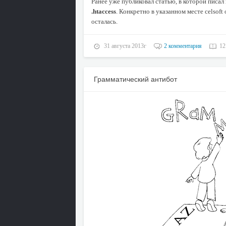
Ранее уже публиковал статью, в которой писал
.htaccess
. Конкретно в указанном месте celsoft
осталась.
31 августа 2013г
2 комментария
12
Грамматический антибот