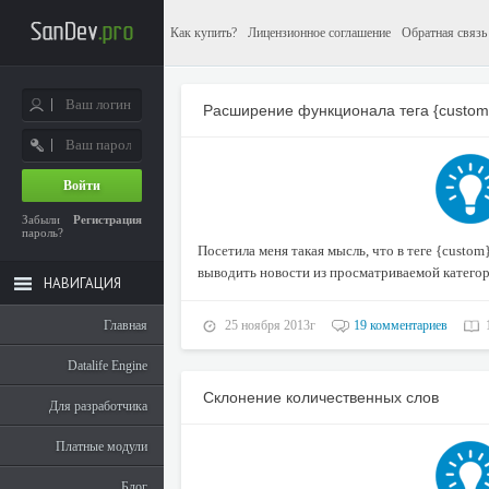
Как купить?
Лицензионное соглашение
Обратная связь
Расширение функционала тега {custom
Войти
Забыли
Регистрация
пароль?
Посетила меня такая мысль, что в теге {custom
выводить новости из просматриваемой категор
НАВИГАЦИЯ
Главная
25 ноября 2013г
19 комментариев
Datalife Engine
Склонение количественных слов
Для разработчика
Платные модули
Блог