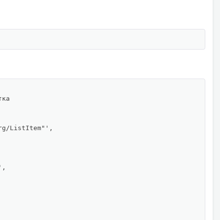
ка

g/ListItem"',

,
