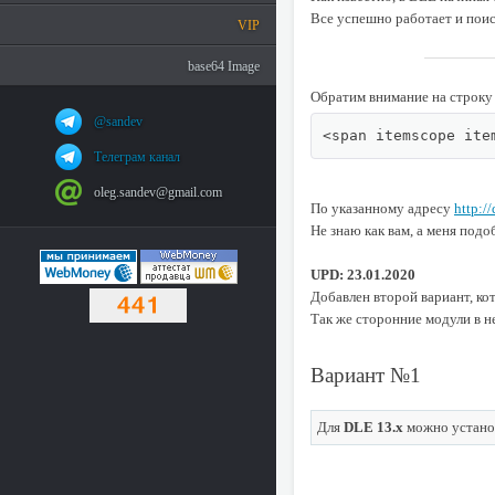
Все успешно работает и поис
VIP
base64 Image
Обратим внимание на строку 
@sandev
<span itemscope ite
Телеграм канал
oleg.sandev@gmail.com
По указанному адресу
http:/
Не знаю как вам, а меня под
UPD: 23.01.2020
Добавлен второй вариант, кот
Так же сторонние модули в 
Вариант №1
Для
DLE 13.x
можно устано