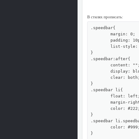
В стилях прописать:
.speedbar{

	margin: 0;

	padding: 10px;

	list-style: none;

}

.speedbar:after{

	content: "";

	display: block;

	clear: both;

}

.speedbar li{

	float: left;

	margin-right: 6px;

	color: #222;

}

.speedbar li.speedba
	color: #999;

}