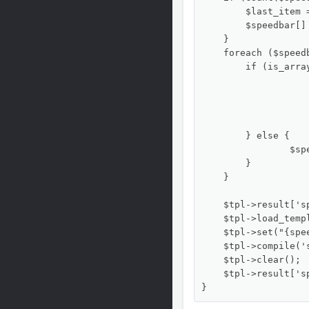
        $last_item 
        $speedbar[]
    }

    foreach ($speedb
    	if (is_array($v)) {

			$speedbar[$k] = "<li {$speedbar_prop['li'][$speedb
			$title_s = "<span {$speedbar_prop['span'][$speedbar_rdfa]}>".(is_array($v) ? $v[
			$speedbar[$k] .= "<a {$speedbar_prop['a'][$speedbar_rdfa]} href=\"{$v[0]}\" title=\"".($v[2] ?: $v[1
			$speedbar[$k] .= "<meta {$speedbar_prop['position'][$speedbar_rdfa]} content=\"" . ($k+1) . 
    	} else {

    		$speedbar[$k] = "<li>$v</li>";

    	}

    }

    $tpl->result['sp
    $tpl->load_temp
    $tpl->set("{spe
    $tpl->compile('s
    $tpl->clear();

    $tpl->result['s
}