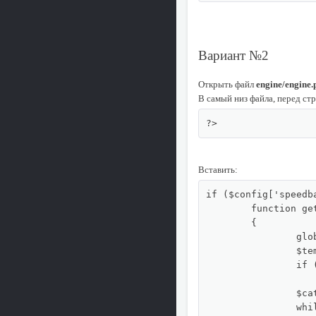
Вариант №2
Открыть файл
engine/engine.
В самый низ файла, перед ст
?>
Вставить:
if ($config['speedb
	function getSpeedbarCategory($id = 0, $separator = '&raquo;', $is_link = false, $pos = 2)

	{

		global $cat_info, $config;

		$temp_id = $id = (int)$id;

		if (!$id) return '';

		$catlist = [$temp_id];

		while ($parentid = $cat_info[$temp_id]['parentid']) {
