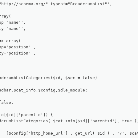
"http://schema.org/" typeof="BreadcrumbList"',

ray(

p="name"',

y="name"',

> array(

p="position"',

y="position"',

adcrumbListCategories($id, $sec = false)

edbar,$cat_info,$config,$dle_module;

alse;

fo[$id]['parentid']) {

dcrumbListCategories( $cat_info[$id]['parentid'], true );
 = [$config['http_home_url'] . get_url( $id ) . '/', $cat