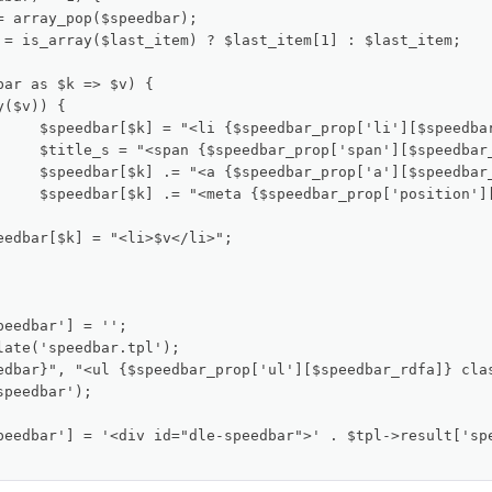
= array_pop($speedbar);

 = is_array($last_item) ? $last_item[1] : $last_item;

ar as $k => $v) {

ar_rdfa]}>";

1] : $v)."</span>";

])."\">{$title_s}</a>";

"\" /></li>";	//$k + 1

eedbar'] = '';

late('speedbar.tpl');

edbar}", "<ul {$speedbar_prop['ul'][$speedbar_rdfa]} cla
peedbar');

peedbar'] = '<div id="dle-speedbar">' . $tpl->result['spe