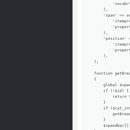
            'vocab=
        ),

        'span' => ar
            'itempro
            'propert
        ),

        'position' =
            'itempro
            'propert
        ),

    );

    function getBre
    {

        global $spe
        if (!$id) {

            return f
        }

        if ($cat_in
            getBrea
        }

        $speedbar[]