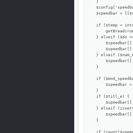
    }

    $config['speedb
    $speedbar = [[$
    if ($temp = intv
        getBreadcru
    } elseif ($do ==
        $speedbar[]
        $speedbar[]
    } elseif ($nam_e
        $speedbar[] 
    }

    if ($mod_speedba
        $speedbar =
    }

    if ($titl_e) {

        $speedbar[] 
    } elseif (isset
        $speedbar[]
    }

    if (count($speed