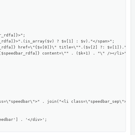
ss=\"speedbar\">" . join("<li class=\"speedbar_sep\">{$co
edbar'] . '</div>';
