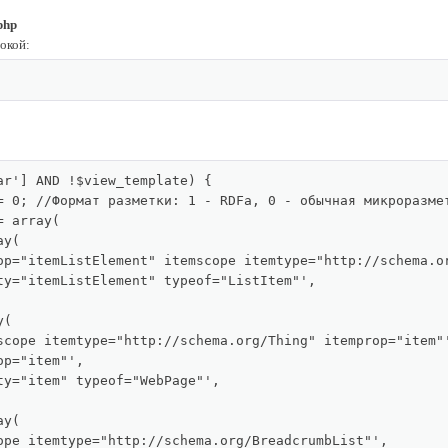
php
рокой:
ar'] AND !$view_template) {

= 0; //Формат разметки: 1 - RDFa, 0 - обычная микроразмет
 array(

y(

op="itemListElement" itemscope itemtype="http://schema.or
ty="itemListElement" typeof="ListItem"',

(

scope itemtype="http://schema.org/Thing" itemprop="item"'
p="item"',

ty="item" typeof="WebPage"',

y(

ope itemtype="http://schema.org/BreadcrumbList"',
