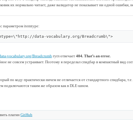
ковик их нормально читает, даже валидатор не показывает ни одной ошибки, н
с параметром itemtype:
mtype=\"http://data-vocabulary.org/Breadcrumb\">
/data-vocabulary.org/Breadcrumb
гугл отвечает
404. That’s an error.
обное не совсем устраивает. Поэтому я переделал спидбар в компактный вид со
орый по коду практически ничем не отличается от стандартного спидбара, т.е. бе
нем подключаются таким же образом как в DLE-шном.
вить плагин
GitHub