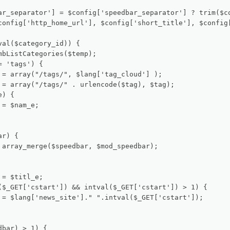
ar_separator'] = $config['speedbar_separator'] ? trim($co
config['http_home_url'], $config['short_title'], $config[
al($category_id)) {

mbListCategories($temp);

 'tags') {

 = array("/tags/", $lang['tag_cloud'] );

 = array("/tags/" . urlencode($tag), $tag);

) {

= $nam_e;

r) {

 array_merge($speedbar, $mod_speedbar);

= $titl_e;

($_GET['cstart']) && intval($_GET['cstart']) > 1) {

 = $lang['news_site']." ".intval($_GET['cstart']);

bar) > 1) {
