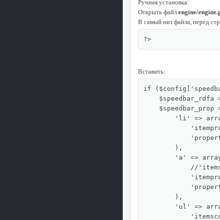
Ручная установка:
Открыть файл
engine/engine.
В самый низ файла, перед ст
?>
Вставить:
if ($config['speedb
    $speedbar_rdfa 
    $speedbar_prop =
        'li' => arra
            'itempr
            'proper
        ),

        'a' => array
            //'item
            'itempro
            'proper
        ),

        'ul' => arra
            'itemsc