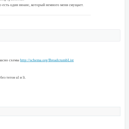
о есть один нюанс, который немного меня смущает.
гласно схемы
http://schema.org/BreadcrumbList
з тегов ul и li.