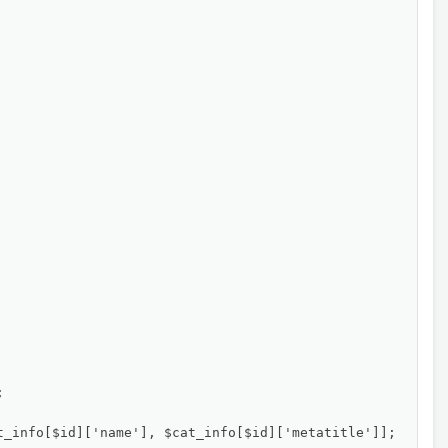


_info[$id]['name'], $cat_info[$id]['metatitle']];
