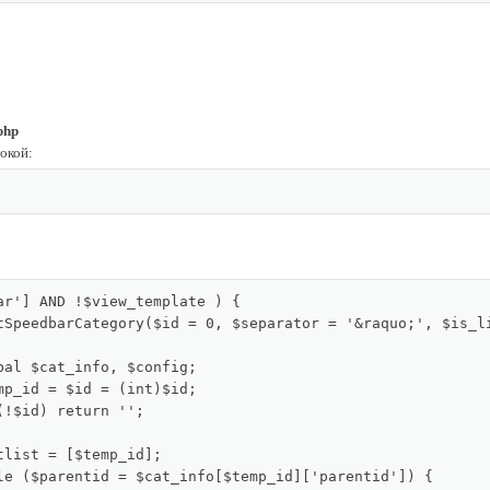
php
рокой:
ar'] AND !$view_template ) {
