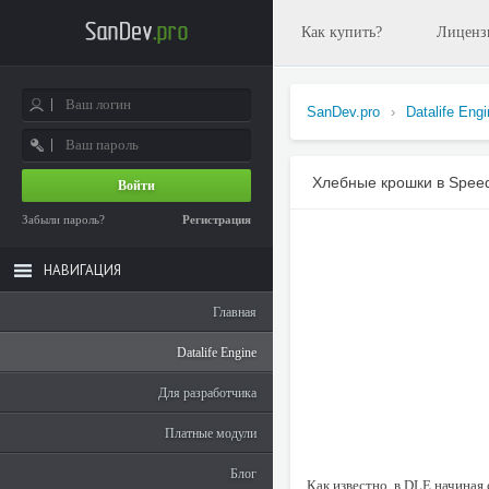
Как купить?
Лиценз
SanDev.pro
›
Datalife Eng
Хлебные крошки в Spee
Войти
Забыли пароль?
Регистрация
НАВИГАЦИЯ
Главная
Datalife Engine
Для разработчика
Платные модули
Блог
Как известно, в DLE начиная