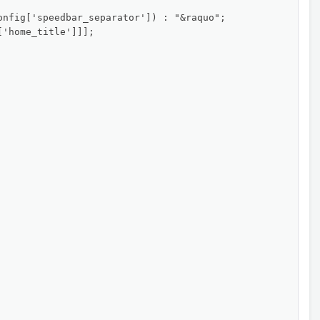
nfig['speedbar_separator']) : "&raquo";

'home_title']]];
