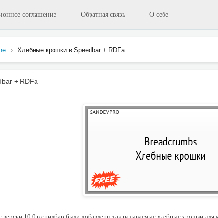
ионное соглашение
Обратная связь
О себе
ine
›
Хлебные крошки в Speedbar + RDFa
dbar + RDFa
 с версии 10.0 в спидбар были добавлены так называемые хлебные хрошки для 