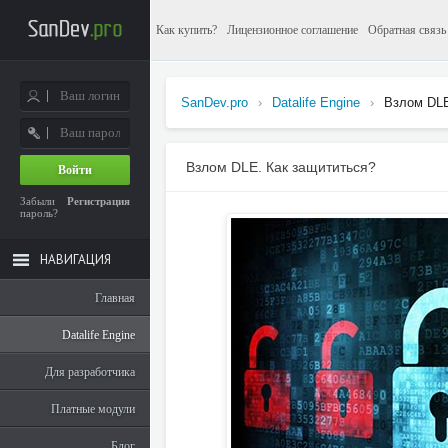
Как купить?
Лицензионное соглашение
Обратная связь
SanDev.pro
›
Datalife Engine
›
Взлом DLE
Взлом DLE. Как защититься?
Войти
Забыли
Регистрация
пароль?
НАВИГАЦИЯ
Главная
Datalife Engine
Для разработчика
Платные модули
Блог