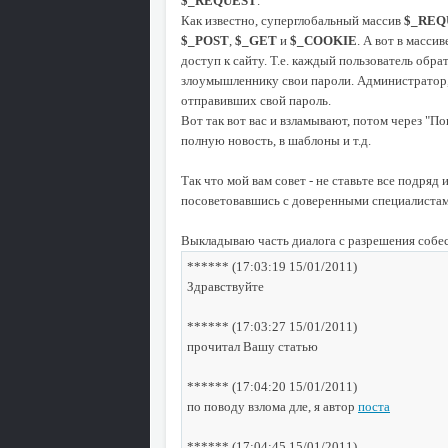
$_REQUEST
.
Как известно, суперглобальный массив
$_REQ
$_POST
,
$_GET
и
$_COOKIE
. А вот в масси
доступ к сайту. Т.е. каждый пользователь обра
злоумышленнику свои пароли. Администратор, 
отправивших свой пароль.
Вот так вот вас и взламывают, потом через "По
полную новость, в шаблоны и т.д.
Так что мой вам совет - не ставьте все подряд и
посоветовавшись с доверенными специалистам
Выкладываю часть диалога с разрешения собе
****** (17:03:19 15/01/2011)
Здравствуйте
****** (17:03:27 15/01/2011)
прочитал Вашу статью
****** (17:04:20 15/01/2011)
по поводу взлома дле, я автор
поста
****** (17:04:45 15/01/2011)