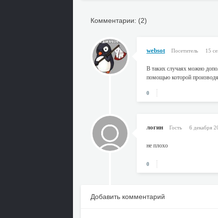
Комментарии: (2)
websot
Посетитель
15 с
В таких случаях можно допо
помощью которой производят
0
логин
Гость
6 декабря 2
не плохо
0
Добавить комментарий