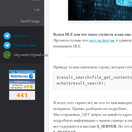
VIP
base64 Image
Взлом DLE или что такое глупость и как она
@sandev
Прочитал только что
пост на форуме
и удивилс
Телеграм канал
взламывать DLE.
oleg.sandev@gmail.com
Приведу только ключевую строку, которая соб
$result_search=file_get_contents
echo($result_search);
В итоге этот скрипт все же что-то нам выводи
неладного. Однако, разберем его подробнее:
Мы отправляем _GET запрос на какой-то адрес
подробную информацию о вашем сервере и ещ
все содержится в массиве
$_SERVER
. Но это 